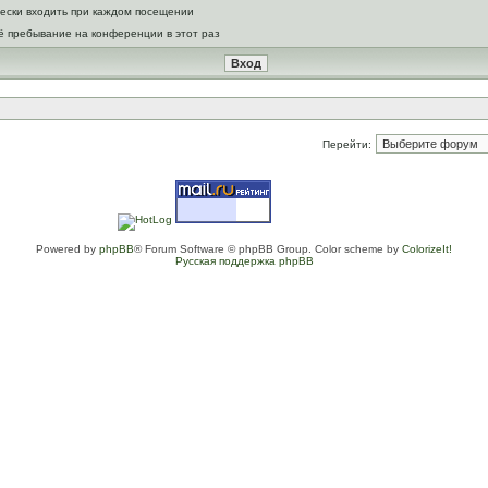
ески входить при каждом посещении
ё пребывание на конференции в этот раз
Перейти:
Powered by
phpBB
® Forum Software © phpBB Group. Color scheme by
ColorizeIt!
Русская поддержка phpBB