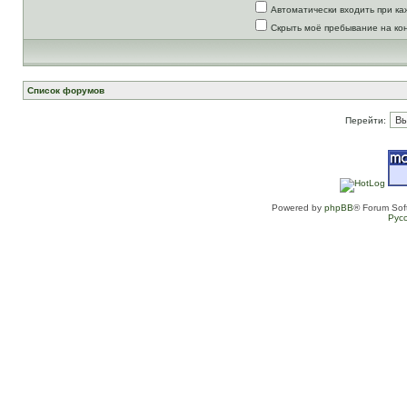
Автоматически входить при к
Скрыть моё пребывание на ко
Список форумов
Перейти:
Powered by
phpBB
® Forum Sof
Рус