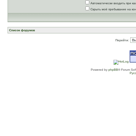
Автоматически входить при к
Скрыть моё пребывание на ко
Список форумов
Перейти:
Powered by
phpBB
® Forum Sof
Рус