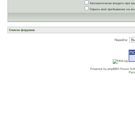
Автоматически входить при к
Скрыть моё пребывание на ко
Список форумов
Перейти:
Powered by
phpBB
® Forum Sof
Рус