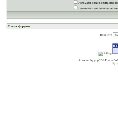
Автоматически входить при к
Скрыть моё пребывание на ко
Список форумов
Перейти:
Powered by
phpBB
® Forum Sof
Рус