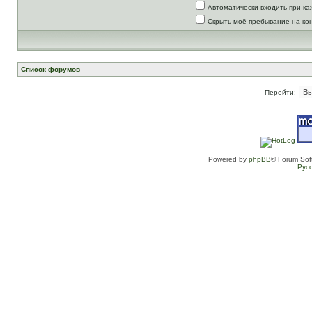
Автоматически входить при к
Скрыть моё пребывание на ко
Список форумов
Перейти:
Powered by
phpBB
® Forum Sof
Рус