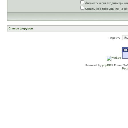
Автоматически входить при к
Скрыть моё пребывание на ко
Список форумов
Перейти:
Powered by
phpBB
® Forum Sof
Рус