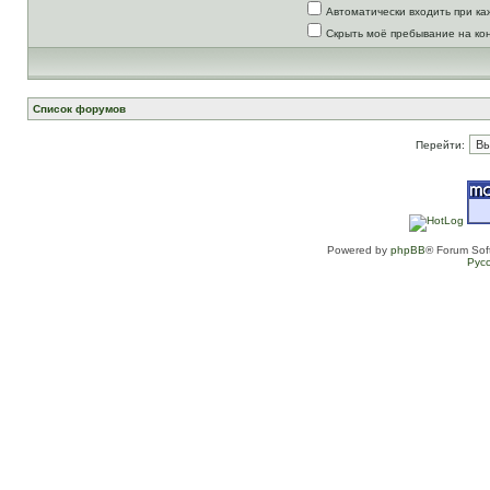
Автоматически входить при к
Скрыть моё пребывание на ко
Список форумов
Перейти:
Powered by
phpBB
® Forum Sof
Рус