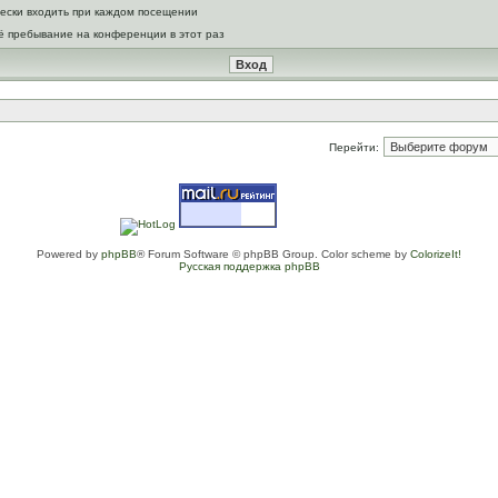
ески входить при каждом посещении
ё пребывание на конференции в этот раз
Перейти:
Powered by
phpBB
® Forum Software © phpBB Group. Color scheme by
ColorizeIt!
Русская поддержка phpBB