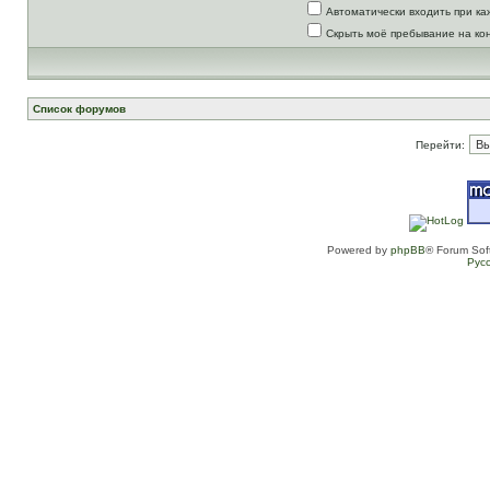
Автоматически входить при к
Скрыть моё пребывание на ко
Список форумов
Перейти:
Powered by
phpBB
® Forum Sof
Рус