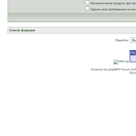
Автоматически входить при к
Скрыть моё пребывание на ко
Список форумов
Перейти:
Powered by
phpBB
® Forum Sof
Рус