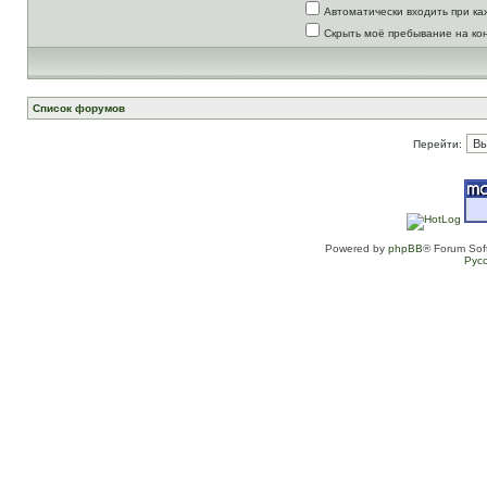
Автоматически входить при к
Скрыть моё пребывание на ко
Список форумов
Перейти:
Powered by
phpBB
® Forum Sof
Рус