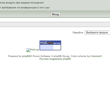
ески входить при каждом посещении
ё пребывание на конференции в этот раз
Перейти:
Powered by
phpBB
® Forum Software © phpBB Group. Color scheme by
ColorizeIt!
Русская поддержка phpBB