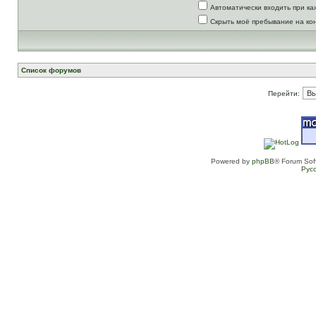
Автоматически входить при к
Скрыть моё пребывание на ко
Список форумов
Перейти:
Powered by
phpBB
® Forum Sof
Рус