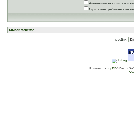
Автоматически входить при к
Скрыть моё пребывание на ко
Список форумов
Перейти:
Powered by
phpBB
® Forum Sof
Рус