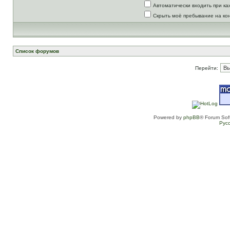
Автоматически входить при к
Скрыть моё пребывание на ко
Список форумов
Перейти:
Powered by
phpBB
® Forum Sof
Рус