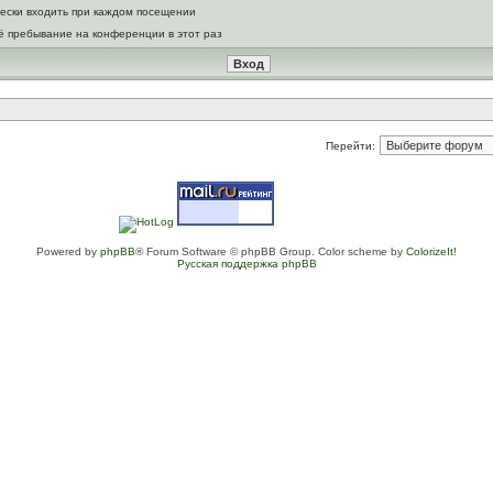
ески входить при каждом посещении
ё пребывание на конференции в этот раз
Перейти:
Powered by
phpBB
® Forum Software © phpBB Group. Color scheme by
ColorizeIt!
Русская поддержка phpBB