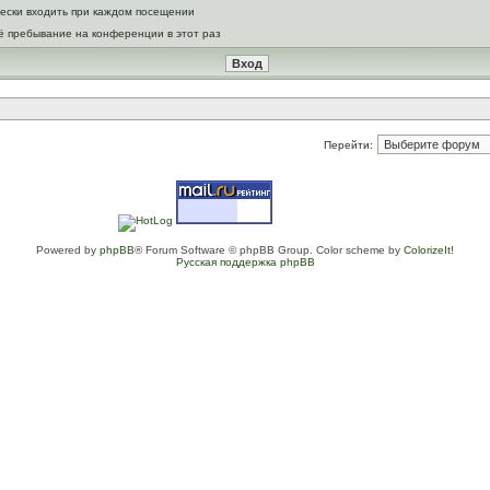
ески входить при каждом посещении
ё пребывание на конференции в этот раз
Перейти:
Powered by
phpBB
® Forum Software © phpBB Group. Color scheme by
ColorizeIt!
Русская поддержка phpBB