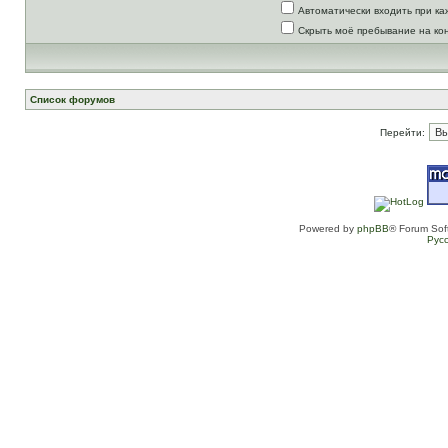
Автоматически входить при к
Скрыть моё пребывание на ко
Список форумов
Перейти:
Powered by
phpBB
® Forum Sof
Рус