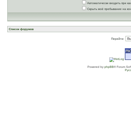
Автоматически входить при к
Скрыть моё пребывание на ко
Список форумов
Перейти:
Powered by
phpBB
® Forum Sof
Рус