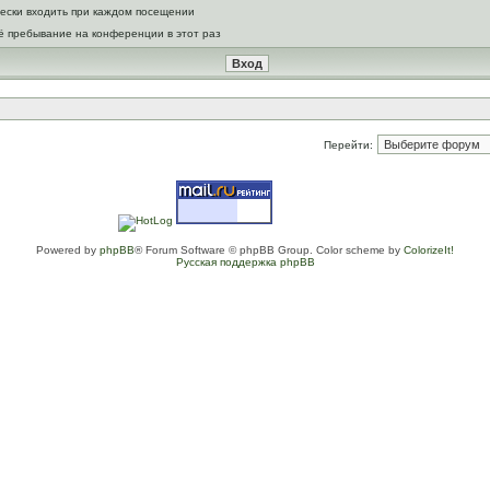
ески входить при каждом посещении
ё пребывание на конференции в этот раз
Перейти:
Powered by
phpBB
® Forum Software © phpBB Group. Color scheme by
ColorizeIt!
Русская поддержка phpBB