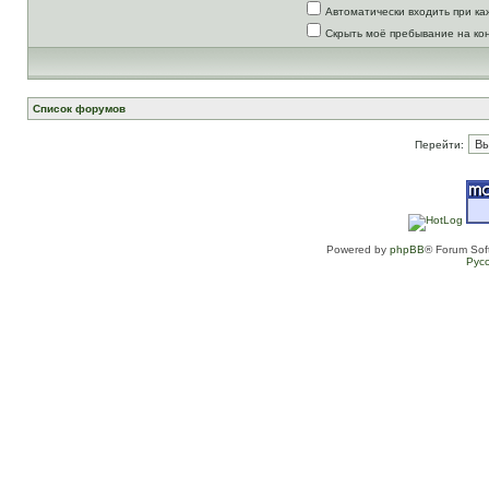
Автоматически входить при к
Скрыть моё пребывание на ко
Список форумов
Перейти:
Powered by
phpBB
® Forum Sof
Рус