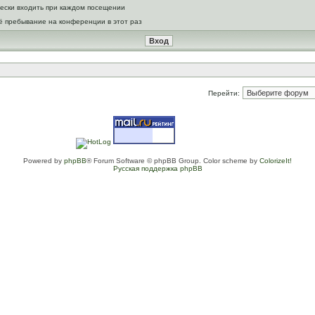
ески входить при каждом посещении
ё пребывание на конференции в этот раз
Перейти:
Powered by
phpBB
® Forum Software © phpBB Group. Color scheme by
ColorizeIt!
Русская поддержка phpBB