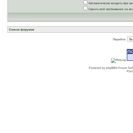
Автоматически входить при к
Скрыть моё пребывание на ко
Список форумов
Перейти:
Powered by
phpBB
® Forum Sof
Рус