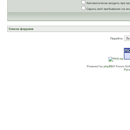
Автоматически входить при к
Скрыть моё пребывание на ко
Список форумов
Перейти:
Powered by
phpBB
® Forum Sof
Рус