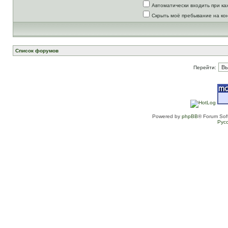
Автоматически входить при к
Скрыть моё пребывание на ко
Список форумов
Перейти:
Powered by
phpBB
® Forum Sof
Рус