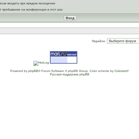
ески входить при каждом посещении
ё пребывание на конференции в этот раз
Перейти:
Powered by
phpBB
® Forum Software © phpBB Group. Color scheme by
ColorizeIt!
Русская поддержка phpBB