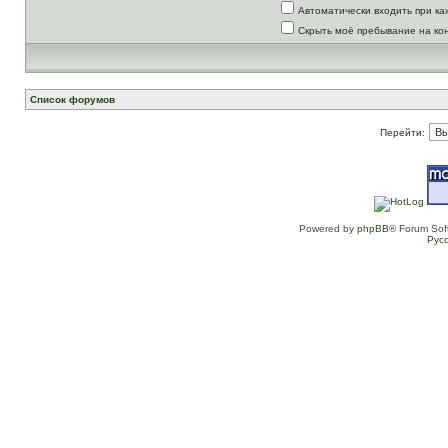
Автоматически входить при к
Скрыть моё пребывание на ко
Список форумов
Перейти:
Powered by
phpBB
® Forum Sof
Рус