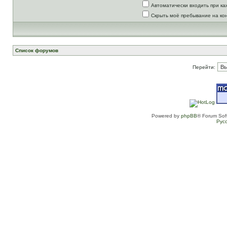
Автоматически входить при к
Скрыть моё пребывание на ко
Список форумов
Перейти:
Powered by
phpBB
® Forum Sof
Рус