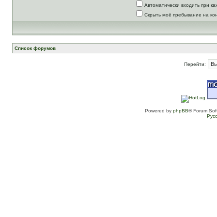
Автоматически входить при к
Скрыть моё пребывание на ко
Список форумов
Перейти:
Powered by
phpBB
® Forum Sof
Рус