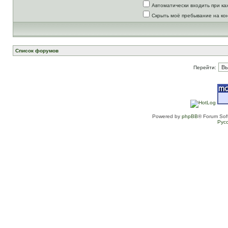
Автоматически входить при к
Скрыть моё пребывание на ко
Список форумов
Перейти:
Powered by
phpBB
® Forum Sof
Рус