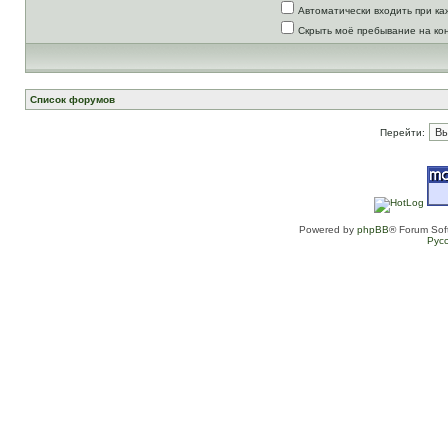
Автоматически входить при к
Скрыть моё пребывание на ко
Список форумов
Перейти:
Powered by
phpBB
® Forum Sof
Рус