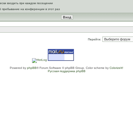
ески входить при каждом посещении
ё пребывание на конференции в этот раз
Перейти:
Powered by
phpBB
® Forum Software © phpBB Group. Color scheme by
ColorizeIt!
Русская поддержка phpBB