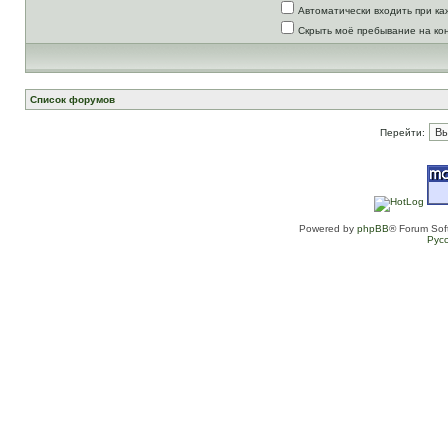
Автоматически входить при к
Скрыть моё пребывание на ко
Список форумов
Перейти:
Powered by
phpBB
® Forum Sof
Рус