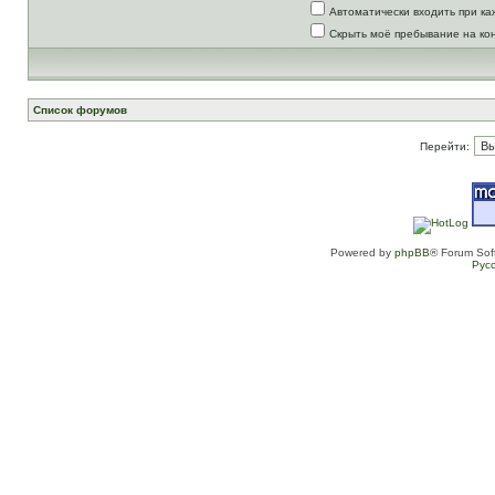
Автоматически входить при к
Скрыть моё пребывание на ко
Список форумов
Перейти:
Powered by
phpBB
® Forum Sof
Рус