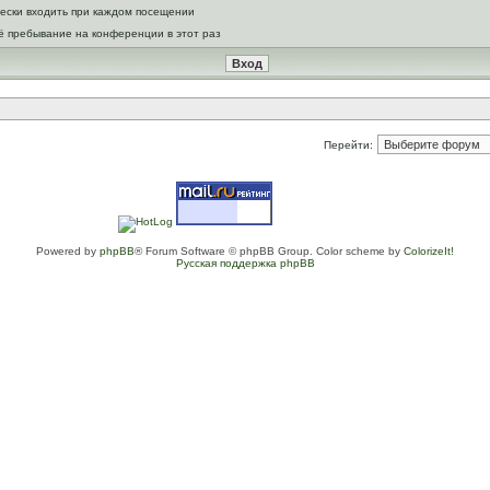
ески входить при каждом посещении
ё пребывание на конференции в этот раз
Перейти:
Powered by
phpBB
® Forum Software © phpBB Group. Color scheme by
ColorizeIt!
Русская поддержка phpBB