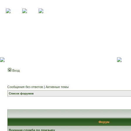
Вход
Сообщения без ответов
|
Активные темы
Список форумов
Форум
Военная служба по призыву