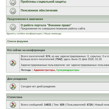
Проблемы социальной защиты
Пенсионное обеспечение
Предложения и замечания
О работе портала "Военное право"
Предложения по совершенствованию работы сайта
Удалить cookies конференции
|
Наша команда
Список форумов
Кто сейчас на конференции
Всего посетителей:
574
, из них зарегистрированных: 0, скрытых: 0 и 
Больше всего посетителей (
7542
) здесь было 21 фев 2026, 01:28
Зарегистрированные пользователи: нет зарегистрированных пользов
Легенда ::
Администраторы
,
Супермодераторы
Дни рождения
Сегодня нет дней рождения.
Статистика
Всего сообщений:
14831
| Тем:
929
| Пользователей:
6726
| Новый пол