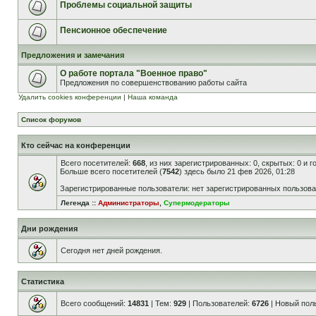
Проблемы социальной защиты
Пенсионное обеспечение
Предложения и замечания
О работе портала "Военное право"
Предложения по совершенствованию работы сайта
Удалить cookies конференции
|
Наша команда
Список форумов
Кто сейчас на конференции
Всего посетителей:
668
, из них зарегистрированных: 0, скрытых: 0 и 
Больше всего посетителей (
7542
) здесь было 21 фев 2026, 01:28
Зарегистрированные пользователи: нет зарегистрированных пользов
Легенда ::
Администраторы
,
Супермодераторы
Дни рождения
Сегодня нет дней рождения.
Статистика
Всего сообщений:
14831
| Тем:
929
| Пользователей:
6726
| Новый пол