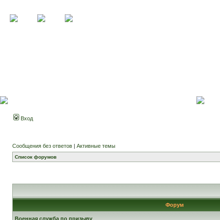
Вход
Сообщения без ответов
|
Активные темы
Список форумов
Форум
Военная служба по призыву