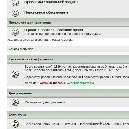
Проблемы социальной защиты
Пенсионное обеспечение
Предложения и замечания
О работе портала "Военное право"
Предложения по совершенствованию работы сайта
Удалить cookies конференции
|
Наша команда
Список форумов
Кто сейчас на конференции
Всего посетителей:
1130
, из них зарегистрированных: 0, скрытых: 0 и
Больше всего посетителей (
7542
) здесь было 21 фев 2026, 01:28
Зарегистрированные пользователи: нет зарегистрированных пользов
Легенда ::
Администраторы
,
Супермодераторы
Дни рождения
Сегодня нет дней рождения.
Статистика
Всего сообщений:
14831
| Тем:
929
| Пользователей:
6726
| Новый пол