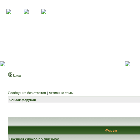
Вход
Сообщения без ответов
|
Активные темы
Список форумов
Форум
Военная служба по призыву