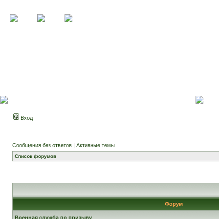
Вход
Сообщения без ответов
|
Активные темы
Список форумов
Форум
Военная служба по призыву