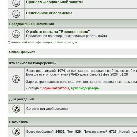
Проблемы социальной защиты
Пенсионное обеспечение
Предложения и замечания
О работе портала "Военное право"
Предложения по совершенствованию работы сайта
Удалить cookies конференции
|
Наша команда
Список форумов
Кто сейчас на конференции
Всего посетителей:
1074
, из них зарегистрированных: 0, скрытых: 0 и
Больше всего посетителей (
7542
) здесь было 21 фев 2026, 01:28
Зарегистрированные пользователи: нет зарегистрированных пользов
Легенда ::
Администраторы
,
Супермодераторы
Дни рождения
Сегодня нет дней рождения.
Статистика
Всего сообщений:
14831
| Тем:
929
| Пользователей:
6726
| Новый пол