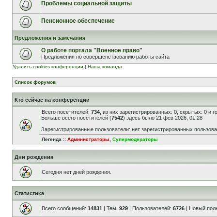
Проблемы социальной защиты
Пенсионное обеспечение
Предложения и замечания
О работе портала "Военное право"
Предложения по совершенствованию работы сайта
Удалить cookies конференции
|
Наша команда
Список форумов
Кто сейчас на конференции
Всего посетителей:
734
, из них зарегистрированных: 0, скрытых: 0 и 
Больше всего посетителей (
7542
) здесь было 21 фев 2026, 01:28
Зарегистрированные пользователи: нет зарегистрированных пользов
Легенда ::
Администраторы
,
Супермодераторы
Дни рождения
Сегодня нет дней рождения.
Статистика
Всего сообщений:
14831
| Тем:
929
| Пользователей:
6726
| Новый пол