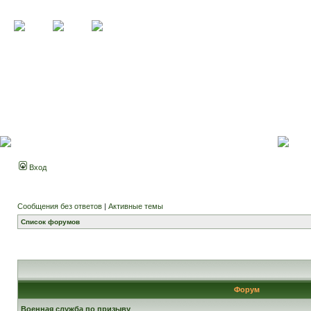
Вход
Сообщения без ответов
|
Активные темы
Список форумов
Форум
Военная служба по призыву