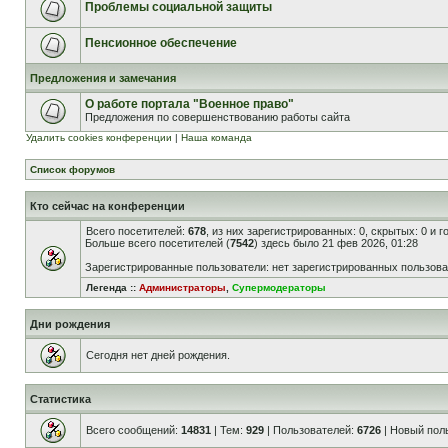
Проблемы социальной защиты
Пенсионное обеспечение
Предложения и замечания
О работе портала "Военное право"
Предложения по совершенствованию работы сайта
Удалить cookies конференции
|
Наша команда
Список форумов
Кто сейчас на конференции
Всего посетителей:
678
, из них зарегистрированных: 0, скрытых: 0 и 
Больше всего посетителей (
7542
) здесь было 21 фев 2026, 01:28
Зарегистрированные пользователи: нет зарегистрированных пользов
Легенда ::
Администраторы
,
Супермодераторы
Дни рождения
Сегодня нет дней рождения.
Статистика
Всего сообщений:
14831
| Тем:
929
| Пользователей:
6726
| Новый пол