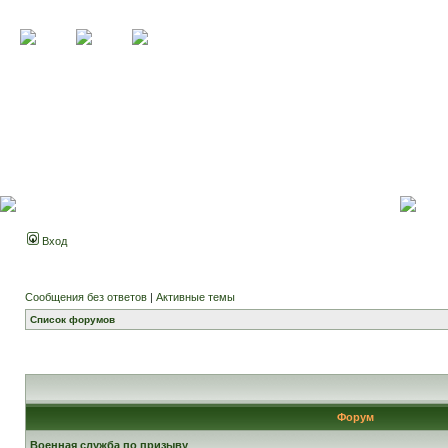
Вход
Сообщения без ответов
|
Активные темы
Список форумов
Форум
Военная служба по призыву