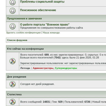
Проблемы социальной защиты
Пенсионное обеспечение
Предложения и замечания
О работе портала "Военное право"
Предложения по совершенствованию работы сайта
Удалить cookies конференции
|
Наша команда
Список форумов
Кто сейчас на конференции
Всего посетителей:
689
, из них зарегистрированных: 0, скрытых: 0 и 
Больше всего посетителей (
7542
) здесь было 21 фев 2026, 01:28
Зарегистрированные пользователи: нет зарегистрированных пользов
Легенда ::
Администраторы
,
Супермодераторы
Дни рождения
Сегодня нет дней рождения.
Статистика
Всего сообщений:
14831
| Тем:
929
| Пользователей:
6726
| Новый пол