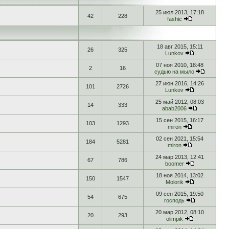
25 июл 2013, 17:18
42
228
fashic
18 авг 2015, 15:11
26
325
Lunkov
07 ноя 2010, 18:48
2
16
судью на мыло
27 июн 2016, 14:26
101
2726
Lunkov
25 май 2012, 08:03
14
333
abab2006
15 сен 2015, 16:17
103
1293
miron
02 сен 2021, 15:54
184
5281
miron
24 мар 2013, 12:41
67
786
boomer
18 ноя 2014, 13:02
150
1547
Molorik
09 сен 2015, 19:50
54
675
господь
20 мар 2012, 08:10
20
293
olimpik