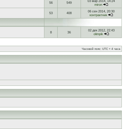
03 мар 2014, 14:24
56
549
miron
06 сен 2014, 20:30
53
408
контрактник
02 дек 2012, 22:43
8
36
olimpik
Часовой пояс: UTC + 4 часа