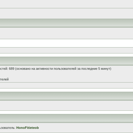
гостей: 689 (основано на активности пользователей за последние 5 минут)
ателей
ьзователь:
HonoFitieteob