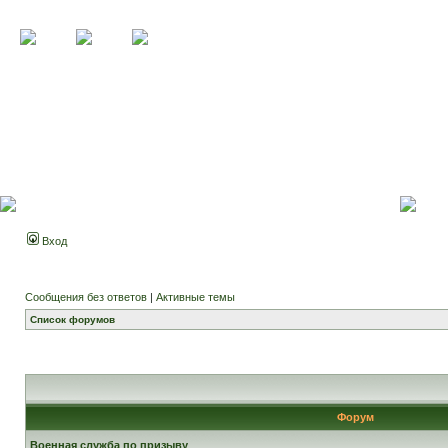
Вход
Сообщения без ответов
|
Активные темы
Список форумов
Форум
Военная служба по призыву