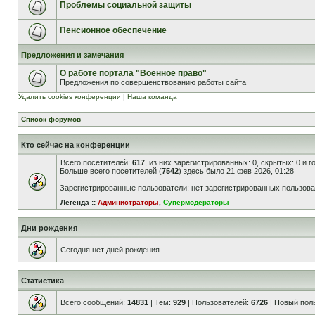
Проблемы социальной защиты
Пенсионное обеспечение
Предложения и замечания
О работе портала "Военное право"
Предложения по совершенствованию работы сайта
Удалить cookies конференции
|
Наша команда
Список форумов
Кто сейчас на конференции
Всего посетителей:
617
, из них зарегистрированных: 0, скрытых: 0 и 
Больше всего посетителей (
7542
) здесь было 21 фев 2026, 01:28
Зарегистрированные пользователи: нет зарегистрированных пользов
Легенда ::
Администраторы
,
Супермодераторы
Дни рождения
Сегодня нет дней рождения.
Статистика
Всего сообщений:
14831
| Тем:
929
| Пользователей:
6726
| Новый пол