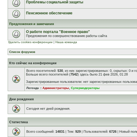
Проблемы социальной защиты
Пенсионное обеспечение
Предложения и замечания
О работе портала "Военное право"
Предложения по совершенствованию работы сайта
Удалить cookies конференции
|
Наша команда
Список форумов
Кто сейчас на конференции
Всего посетителей:
530
, из них зарегистрированных: 0, скрытых: 0 и 
Больше всего посетителей (
7542
) здесь было 21 фев 2026, 01:28
Зарегистрированные пользователи: нет зарегистрированных пользов
Легенда ::
Администраторы
,
Супермодераторы
Дни рождения
Сегодня нет дней рождения.
Статистика
Всего сообщений:
14831
| Тем:
929
| Пользователей:
6726
| Новый пол