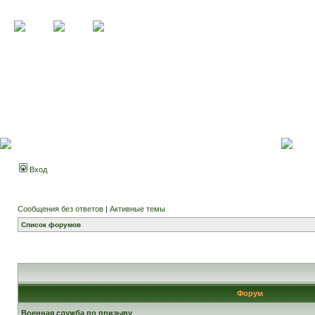
Вход
Сообщения без ответов
|
Активные темы
Список форумов
Форум
Военная служба по призыву