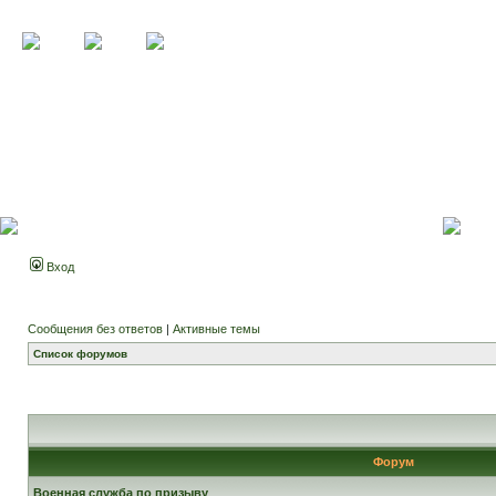
Вход
Сообщения без ответов
|
Активные темы
Список форумов
Форум
Военная служба по призыву