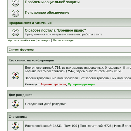
Проблемы социальной защиты
Пенсионное обеспечение
Предложения и замечания
О работе портала "Военное право"
Предложения по совершенствованию работы сайта
Удалить cookies конференции
|
Наша команда
Список форумов
Кто сейчас на конференции
Всего посетителей:
735
, из них зарегистрированных: 0, скрытых: 0 и 
Больше всего посетителей (
7542
) здесь было 21 фев 2026, 01:28
Зарегистрированные пользователи: нет зарегистрированных пользов
Легенда ::
Администраторы
,
Супермодераторы
Дни рождения
Сегодня нет дней рождения.
Статистика
Всего сообщений:
14831
| Тем:
929
| Пользователей:
6726
| Новый пол