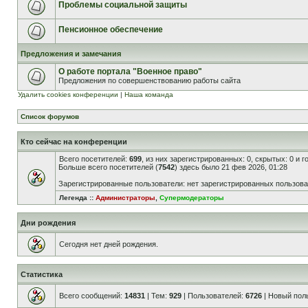
Проблемы социальной защиты
Пенсионное обеспечение
Предложения и замечания
О работе портала "Военное право"
Предложения по совершенствованию работы сайта
Удалить cookies конференции
|
Наша команда
Список форумов
Кто сейчас на конференции
Всего посетителей:
699
, из них зарегистрированных: 0, скрытых: 0 и 
Больше всего посетителей (
7542
) здесь было 21 фев 2026, 01:28
Зарегистрированные пользователи: нет зарегистрированных пользов
Легенда ::
Администраторы
,
Супермодераторы
Дни рождения
Сегодня нет дней рождения.
Статистика
Всего сообщений:
14831
| Тем:
929
| Пользователей:
6726
| Новый пол