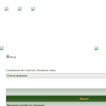
Вход
Сообщения без ответов
|
Активные темы
Список форумов
Форум
Военная служба по призыву