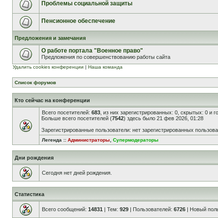
Проблемы социальной защиты
Пенсионное обеспечение
Предложения и замечания
О работе портала "Военное право"
Предложения по совершенствованию работы сайта
Удалить cookies конференции
|
Наша команда
Список форумов
Кто сейчас на конференции
Всего посетителей:
683
, из них зарегистрированных: 0, скрытых: 0 и 
Больше всего посетителей (
7542
) здесь было 21 фев 2026, 01:28
Зарегистрированные пользователи: нет зарегистрированных пользов
Легенда ::
Администраторы
,
Супермодераторы
Дни рождения
Сегодня нет дней рождения.
Статистика
Всего сообщений:
14831
| Тем:
929
| Пользователей:
6726
| Новый пол