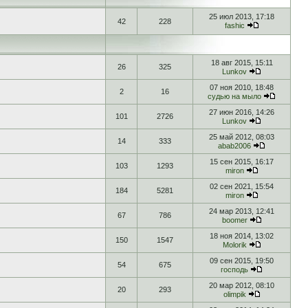
25 июл 2013, 17:18
42
228
fashic
18 авг 2015, 15:11
26
325
Lunkov
07 ноя 2010, 18:48
2
16
судью на мыло
27 июн 2016, 14:26
101
2726
Lunkov
25 май 2012, 08:03
14
333
abab2006
15 сен 2015, 16:17
103
1293
miron
02 сен 2021, 15:54
184
5281
miron
24 мар 2013, 12:41
67
786
boomer
18 ноя 2014, 13:02
150
1547
Molorik
09 сен 2015, 19:50
54
675
господь
20 мар 2012, 08:10
20
293
olimpik