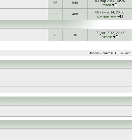
03 мар 2014, 14:24
56
549
miron
06 сен 2014, 20:30
53
408
контрактник
02 дек 2012, 22:43
8
36
olimpik
Часовой пояс: UTC + 4 часа