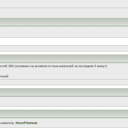
гостей: 683 (основано на активности пользователей за последние 5 минут)
ателей
ьзователь:
HonoFitieteob