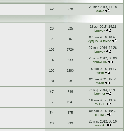
25 июл 2013, 17:18
42
228
fashic
18 авг 2015, 15:11
26
325
Lunkov
07 ноя 2010, 18:48
2
16
судью на мыло
27 июн 2016, 14:26
101
2726
Lunkov
25 май 2012, 08:03
14
333
abab2006
15 сен 2015, 16:17
103
1293
miron
02 сен 2021, 15:54
184
5281
miron
24 мар 2013, 12:41
67
786
boomer
18 ноя 2014, 13:02
150
1547
Molorik
09 сен 2015, 19:50
54
675
господь
20 мар 2012, 08:10
20
293
olimpik