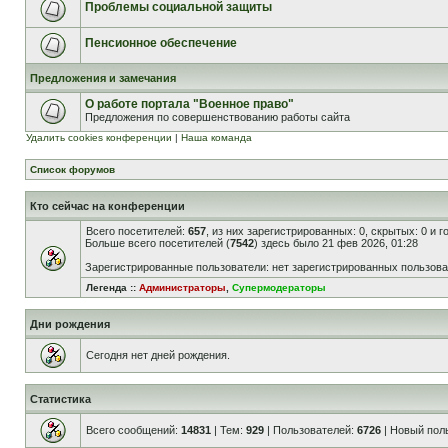
Проблемы социальной защиты
Пенсионное обеспечение
Предложения и замечания
О работе портала "Военное право"
Предложения по совершенствованию работы сайта
Удалить cookies конференции
|
Наша команда
Список форумов
Кто сейчас на конференции
Всего посетителей:
657
, из них зарегистрированных: 0, скрытых: 0 и 
Больше всего посетителей (
7542
) здесь было 21 фев 2026, 01:28
Зарегистрированные пользователи: нет зарегистрированных пользов
Легенда ::
Администраторы
,
Супермодераторы
Дни рождения
Сегодня нет дней рождения.
Статистика
Всего сообщений:
14831
| Тем:
929
| Пользователей:
6726
| Новый пол