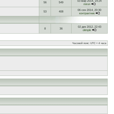
03 мар 2014, 14:24
56
549
miron
06 сен 2014, 20:30
53
408
контрактник
02 дек 2012, 22:43
8
36
olimpik
Часовой пояс: UTC + 4 часа