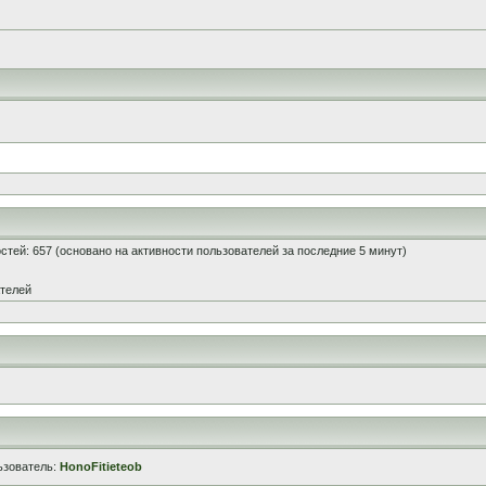
гостей: 657 (основано на активности пользователей за последние 5 минут)
ателей
ьзователь:
HonoFitieteob