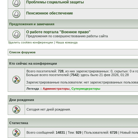
Проблемы социальной защиты
Пенсионное обеспечение
Предложения и замечания
О работе портала "Военное право"
Предложения по совершенствованию работы сайта
Удалить cookies конференции
|
Наша команда
Список форумов
Кто сейчас на конференции
Всего посетителей:
728
, из них зарегистрированных: 0, скрытых: 0 и 
Больше всего посетителей (
7542
) здесь было 21 фев 2026, 01:28
Зарегистрированные пользователи: нет зарегистрированных пользов
Легенда ::
Администраторы
,
Супермодераторы
Дни рождения
Сегодня нет дней рождения.
Статистика
Всего сообщений:
14831
| Тем:
929
| Пользователей:
6726
| Новый пол