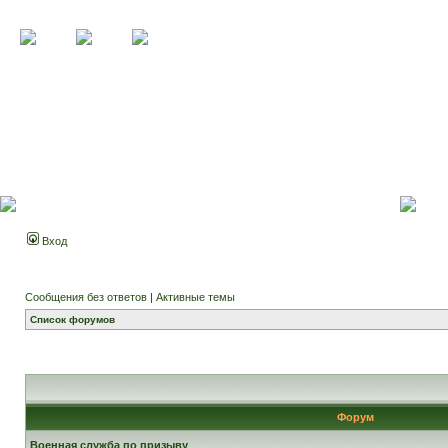
Вход
Сообщения без ответов
|
Активные темы
Список форумов
Форум
Военная служба по призыву